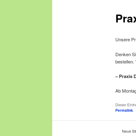
Pra
springen
Unsere Pra
Denken Sie
bestellen.
– Praxis 
Ab Montag,
Dieser Eint
Permalink
.
Neue Str