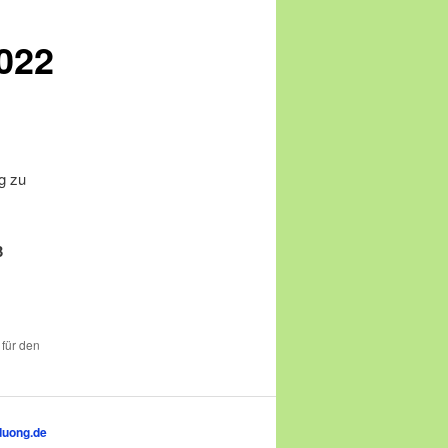
2022
g zu
3
 für den
duong.de