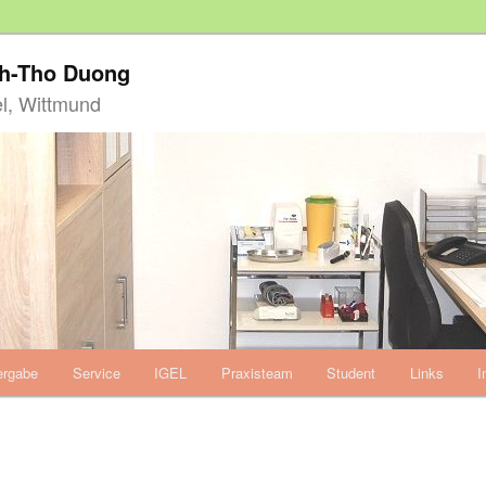
nh-Tho Duong
l, Wittmund
ergabe
Service
IGEL
Praxisteam
Student
Links
I