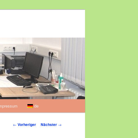
mpressum
de
Beitragsnavigation
←
Vorheriger
Nächster
→