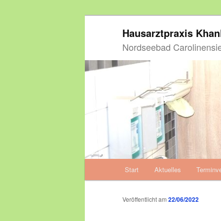
Zum
Hausarztpraxis Kha
primären
Inhalt
Nordseebad Carolinensie
springen
Hauptmenü
Start
Aktuelles
Terminv
Zum
primären
Veröffentlicht am
22/06/2022
Inhalt