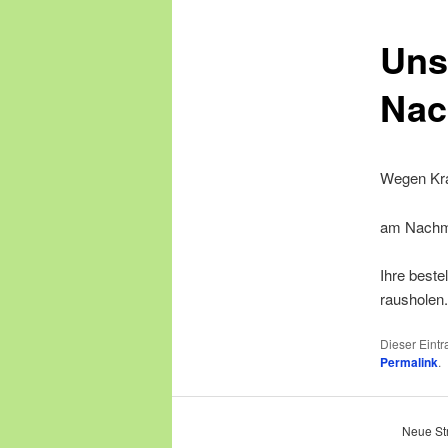
Uns
springen
Nac
Wegen Kra
am Nachmi
Ihre best
rausholen.
Dieser Eint
Permalink
.
Neue Str