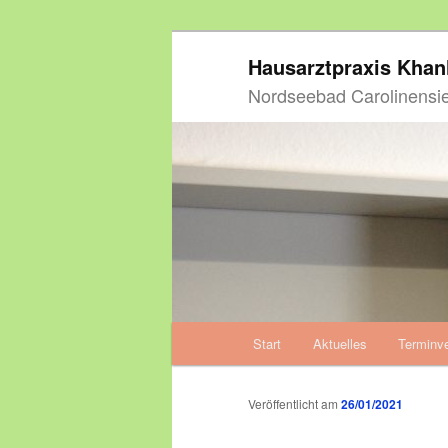
Zum
Hausarztpraxis Kha
primären
Inhalt
Nordseebad Carolinensie
springen
Hauptmenü
Start
Aktuelles
Terminv
Zum
primären
Veröffentlicht am
26/01/2021
Inhalt