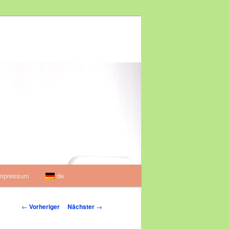
mpressum
de
Beitragsnavigation
←
Vorheriger
Nächster
→