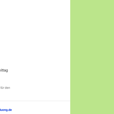
ittag
 für den
duong.de