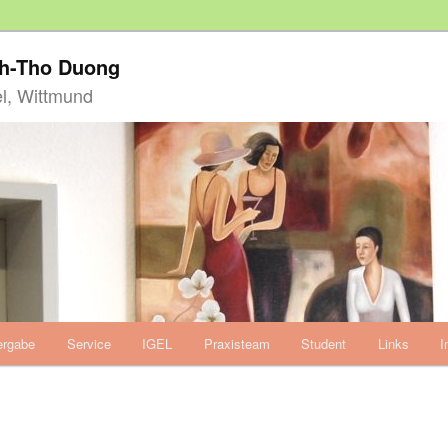
nh-Tho Duong
l, Wittmund
ergabe
Service
IGEL
Praxisteam
Student
Links
I