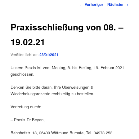
Inhalt
Beitragsnavigation
←
Vorheriger
Nächster
→
springen
Praxisschließung von 08. –
19.02.21
Veröffentlicht am
28/01/2021
Unsere Praxis ist vom Montag, 8. bis Freitag, 19. Februar 2021
geschlossen.
Denken Sie bitte daran, Ihre Überweisungen &
Wiederholungsrezepte rechtzeitig zu bestellen.
Vertretung durch:
– Praxis Dr Beyen,
Bahnhofstr. 18, 26409 Wittmund Burhafe, Tel. 04973 253