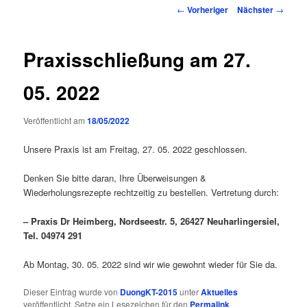
Inhalt
Beitragsnavigation
←
Vorheriger
Nächster
→
springen
Praxisschließung am 27.
05. 2022
Veröffentlicht am
18/05/2022
Unsere Praxis ist am Freitag, 27. 05. 2022 geschlossen.
Denken Sie bitte daran, Ihre Überweisungen &
Wiederholungsrezepte rechtzeitig zu bestellen. Vertretung durch:
– Praxis Dr Heimberg, Nordseestr. 5, 26427 Neuharlingersiel,
Tel. 04974 291
Ab Montag, 30. 05. 2022 sind wir wie gewohnt wieder für Sie da.
Dieser Eintrag wurde von
DuongKT-2015
unter
Aktuelles
veröffentlicht. Setze ein Lesezeichen für den
Permalink
.