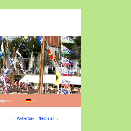
mpressum
de
Beitragsnavigation
←
Vorheriger
Nächster
→