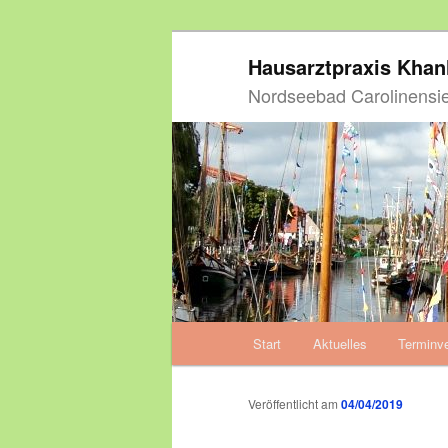
Zum
Hausarztpraxis Kha
primären
Inhalt
Nordseebad Carolinensie
springen
Hauptmenü
Start
Aktuelles
Terminv
Zum
primären
Veröffentlicht am
04/04/2019
Inhalt