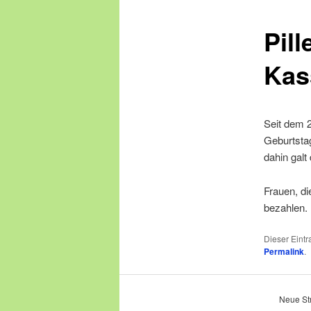
Pill
springen
Kas
Seit dem 2
Geburtstag
dahin galt
Frauen, di
bezahlen.
Dieser Eint
Permalink
.
Neue Str