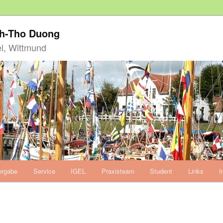
nh-Tho Duong
l, Wittmund
ergabe
Service
IGEL
Praxisteam
Student
Links
I