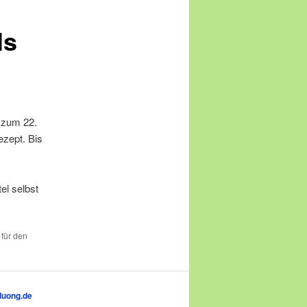
ls
s zum 22.
ezept. Bis
el selbst
 für den
duong.de