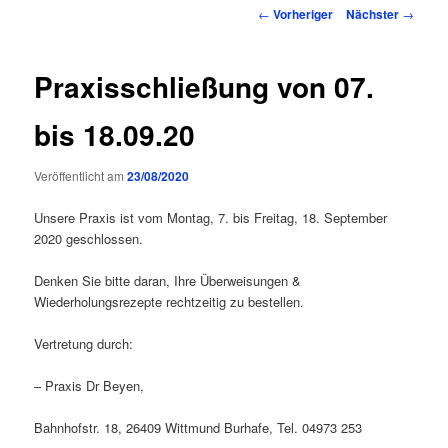
Inhalt
Beitragsnavigation
←
Vorheriger
Nächster
→
springen
Praxisschließung von 07.
bis 18.09.20
Veröffentlicht am
23/08/2020
Unsere Praxis ist vom Montag, 7. bis Freitag, 18. September
2020 geschlossen.
Denken Sie bitte daran, Ihre Überweisungen &
Wiederholungsrezepte rechtzeitig zu bestellen.
Vertretung durch:
– Praxis Dr Beyen,
Bahnhofstr. 18, 26409 Wittmund Burhafe, Tel. 04973 253