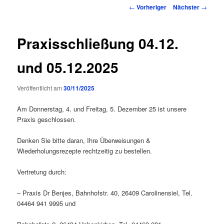
Inhalt
Beitragsnavigation
←
Vorheriger
Nächster
→
springen
Praxisschließung 04.12.
und 05.12.2025
Veröffentlicht am
30/11/2025
Am Donnerstag, 4. und Freitag, 5. Dezember 25 ist unsere
Praxis geschlossen.
Denken Sie bitte daran, Ihre Überweisungen &
Wiederholungsrezepte rechtzeitig zu bestellen.
Vertretung durch:
– Praxis Dr Benjes, Bahnhofstr. 40, 26409 Carolinensiel, Tel.
04464 941 9995 und