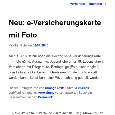
Inhalt
Beitragsnavigation
←
Vorheriger
Nächster
→
springen
Neu: e-Versicherungskarte
mit Foto
Veröffentlicht am
02/01/2015
Ab 1.1.2015 ist nur noch die elektronische Versicherungskarte
mit Foto gültig. Ausnahme: Jugendliche unter 15. Lebensjahren,
Versicherte mit Pflegestufe, Bettlägerige (Foto nicht möglich),
oder Foto aus Glaubens- u. Gewissensgründen nicht erstellt
werden kann. Sonst kann eine Privatrechnung gestellt werden.
Dieser Eintrag wurde von
DuongKT-2015
unter
Aktuelles
veröffentlicht und mit
verwaltung
verschlagwortet. Setze ein
Lesezeichen für den
Permalink
.
Neue Str. 8, 26409 Wittmund - Carolinensiel, Tel (04464) 205 Fax