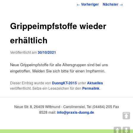
Inhalt
Beitragsnavigation
←
Vorheriger
Nächster
→
springen
Grippeimpfstoffe wieder
erhältlich
Veröffentlicht am
30/10/2021
Neue Grippeimpfstoffe für alle Altersgruppen sind bei uns
eingetroffen. Melden Sie sich bitte für einen Impftermin.
Dieser Eintrag wurde von
DuongKT-2015
unter
Aktuelles
veröffentlicht. Setze ein Lesezeichen für den
Permalink
.
Neue Str. 8, 26409 Wittmund - Carolinensiel, Tel (04464) 205 Fax
8528 mail:
info@praxis-duong.de