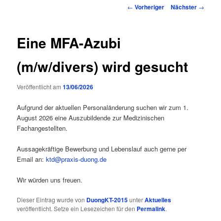
Inhalt
Beitragsnavigation
←
Vorheriger
Nächster
→
springen
Eine MFA-Azubi
(m/w/divers) wird gesucht
Veröffentlicht am
13/06/2026
Aufgrund der aktuellen Personaländerung suchen wir zum 1.
August 2026 eine Auszubildende zur Medizinischen
Fachangestellten.
Aussagekräftige Bewerbung und Lebenslauf auch gerne per
Email an:
ktd@praxis-duong.de
Wir würden uns freuen.
Dieser Eintrag wurde von
DuongKT-2015
unter
Aktuelles
veröffentlicht. Setze ein Lesezeichen für den
Permalink
.