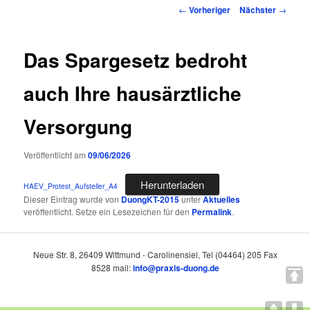
Inhalt
Beitragsnavigation
←
Vorheriger
Nächster
→
springen
Das Spargesetz bedroht
auch Ihre hausärztliche
Versorgung
Veröffentlicht am
09/06/2026
Herunterladen
HAEV_Protest_Aufsteller_A4
Dieser Eintrag wurde von
DuongKT-2015
unter
Aktuelles
veröffentlicht. Setze ein Lesezeichen für den
Permalink
.
Neue Str. 8, 26409 Wittmund - Carolinensiel, Tel (04464) 205 Fax
8528 mail:
info@praxis-duong.de